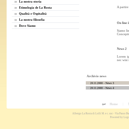
La nostra storia
A partire
Etimologia de La Rosta
Qualità e Ospitalità
La nostra filosofia
On line i
Dove Siamo
Siamo lie
Concepito
News 2
Lorem ip
nec wisi 
Archivio news
···
- News 3
20.11.2008
···
- News 4
20.11.2008
Home
|
Albergo La Rosta di Lolli M. e c. snc - Via Passo 
Powered by
Logo